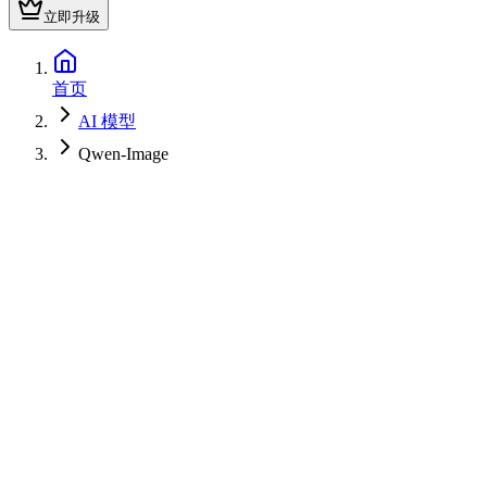
立即升级
首页
AI 模型
Qwen-Image
文字生成图片
图片生成图片
免费图片生成会包含水印
升级生成无水印
提示词
0
/
5000
模型
Qwen-Image
图像比例