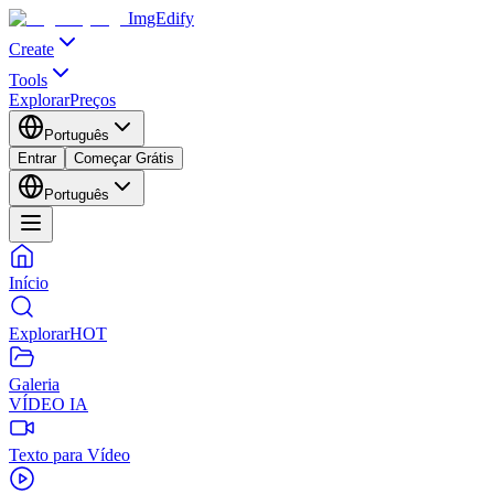
ImgEdify
Create
Tools
Explorar
Preços
Português
Entrar
Começar Grátis
Português
Início
Explorar
HOT
Galeria
VÍDEO IA
Texto para Vídeo