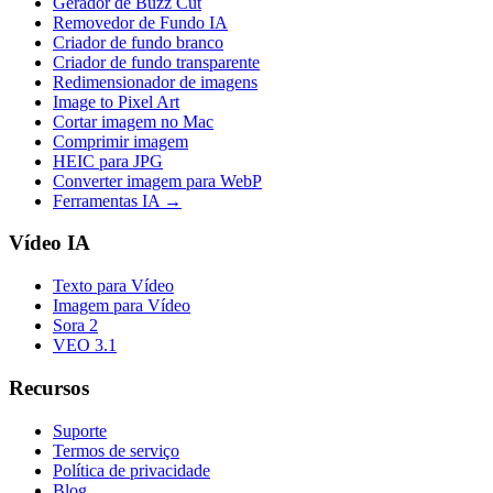
Gerador de Buzz Cut
Removedor de Fundo IA
Criador de fundo branco
Criador de fundo transparente
Redimensionador de imagens
Image to Pixel Art
Cortar imagem no Mac
Comprimir imagem
HEIC para JPG
Converter imagem para WebP
Ferramentas IA
→
Vídeo IA
Texto para Vídeo
Imagem para Vídeo
Sora 2
VEO 3.1
Recursos
Suporte
Termos de serviço
Política de privacidade
Blog