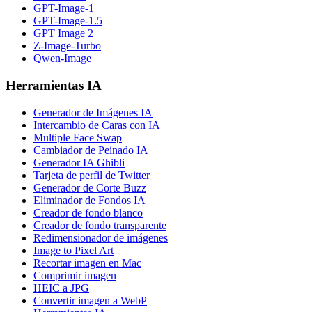
GPT-Image-1
GPT-Image-1.5
GPT Image 2
Z-Image-Turbo
Qwen-Image
Herramientas IA
Generador de Imágenes IA
Intercambio de Caras con IA
Multiple Face Swap
Cambiador de Peinado IA
Generador IA Ghibli
Tarjeta de perfil de Twitter
Generador de Corte Buzz
Eliminador de Fondos IA
Creador de fondo blanco
Creador de fondo transparente
Redimensionador de imágenes
Image to Pixel Art
Recortar imagen en Mac
Comprimir imagen
HEIC a JPG
Convertir imagen a WebP