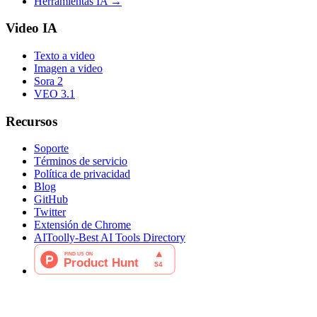
Herramientas IA
→
Video IA
Texto a video
Imagen a video
Sora 2
VEO 3.1
Recursos
Soporte
Términos de servicio
Política de privacidad
Blog
GitHub
Twitter
Extensión de Chrome
AIToolly-Best AI Tools Directory