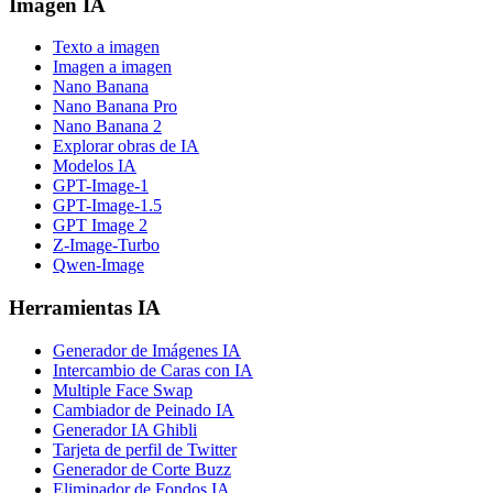
Imagen IA
Texto a imagen
Imagen a imagen
Nano Banana
Nano Banana Pro
Nano Banana 2
Explorar obras de IA
Modelos IA
GPT-Image-1
GPT-Image-1.5
GPT Image 2
Z-Image-Turbo
Qwen-Image
Herramientas IA
Generador de Imágenes IA
Intercambio de Caras con IA
Multiple Face Swap
Cambiador de Peinado IA
Generador IA Ghibli
Tarjeta de perfil de Twitter
Generador de Corte Buzz
Eliminador de Fondos IA