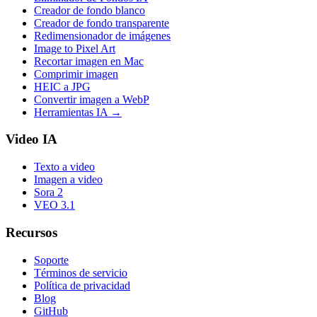
Creador de fondo blanco
Creador de fondo transparente
Redimensionador de imágenes
Image to Pixel Art
Recortar imagen en Mac
Comprimir imagen
HEIC a JPG
Convertir imagen a WebP
Herramientas IA
→
Video IA
Texto a video
Imagen a video
Sora 2
VEO 3.1
Recursos
Soporte
Términos de servicio
Política de privacidad
Blog
GitHub