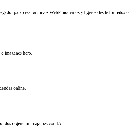
dor para crear archivos WebP modernos y ligeros desde formatos comune
o e imagenes hero.
iendas online.
 fondos o generar imagenes con IA.