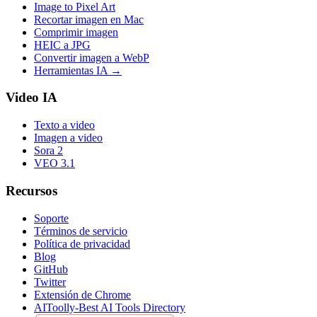
Image to Pixel Art
Recortar imagen en Mac
Comprimir imagen
HEIC a JPG
Convertir imagen a WebP
Herramientas IA
→
Video IA
Texto a video
Imagen a video
Sora 2
VEO 3.1
Recursos
Soporte
Términos de servicio
Política de privacidad
Blog
GitHub
Twitter
Extensión de Chrome
AIToolly-Best AI Tools Directory