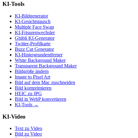
KI-Tools
KI-Bildgenerator
KI-Gesichtstausch
Multiple Face Swap
KI-Frisurenwechsler
Ghibli KI-Generator
Twitter-Profilkarte
Buzz Cut Generator
KI-Hintergrundentferner
White Background Maker
Transparent Background Maker
Bildgröße ändern
Image to Pixel Art
Bild auf dem Mac zuschneiden
Bild komprimieren
HEIC zu JPG
Bild in WebP konvertieren
KI-Tools
→
KI-Video
Text zu Video
Bild zu Video