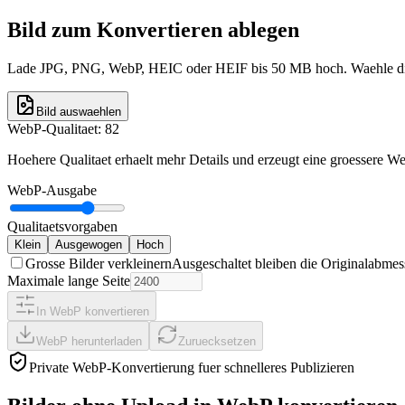
Bild zum Konvertieren ablegen
Lade JPG, PNG, WebP, HEIC oder HEIF bis 50 MB hoch. Waehle die Qu
Bild auswaehlen
WebP-Qualitaet
:
82
Hoehere Qualitaet erhaelt mehr Details und erzeugt eine groessere W
WebP-Ausgabe
Qualitaetsvorgaben
Klein
Ausgewogen
Hoch
Grosse Bilder verkleinern
Ausgeschaltet bleiben die Originalabmes
Maximale lange Seite
In WebP konvertieren
WebP herunterladen
Zuruecksetzen
Private WebP-Konvertierung fuer schnelleres Publizieren