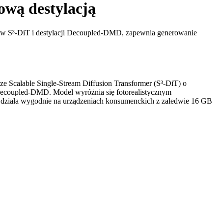
ową destylacją
ów S³-DiT i destylacji Decoupled-DMD, zapewnia generowanie
 Scalable Single-Stream Diffusion Transformer (S³-DiT) o
i Decoupled-DMD. Model wyróżnia się fotorealistycznym
to działa wygodnie na urządzeniach konsumenckich z zaledwie 16 GB