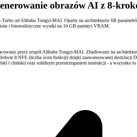
enerowanie obrazów AI z 8-krok
Turbo od Alibaba Tongyi-MAI. Oparty na architekturze 6B parametr
kstu i fotorealistyczne wyniki na 16 GB pamięci VRAM.
owany przez zespół Alibaba Tongyi-MAI. Zbudowany na architekturze
zaledwie 8 NFE (liczba ocen funkcji) dzięki zaawansowanej destylacj
i i chiński) oraz solidnym przestrzeganiem instrukcji - a wszystko 