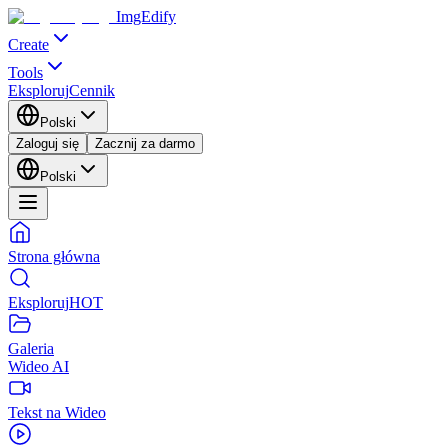
ImgEdify
Create
Tools
Eksploruj
Cennik
Polski
Zaloguj się
Zacznij za darmo
Polski
Strona główna
Eksploruj
HOT
Galeria
Wideo AI
Tekst na Wideo