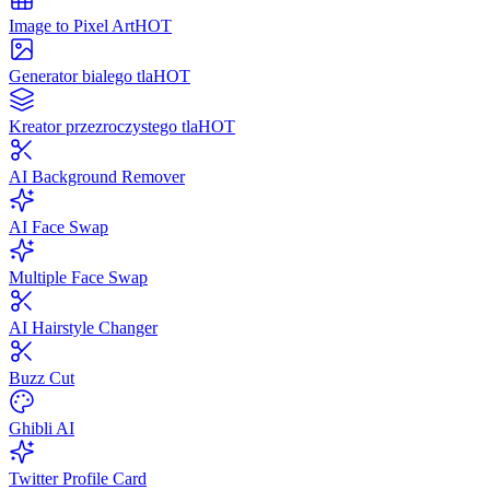
Image to Pixel Art
HOT
Generator bialego tla
HOT
Kreator przezroczystego tla
HOT
AI Background Remover
AI Face Swap
Multiple Face Swap
AI Hairstyle Changer
Buzz Cut
Ghibli AI
Twitter Profile Card