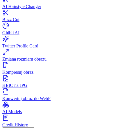
AI Hairstyle Changer
Buzz Cut
Ghibli AI
Twitter Profile Card
Zmiana rozmiaru obrazu
Kompresuj obraz
HEIC na JPG
Konwertuj obraz do WebP
AI Models
Credit History