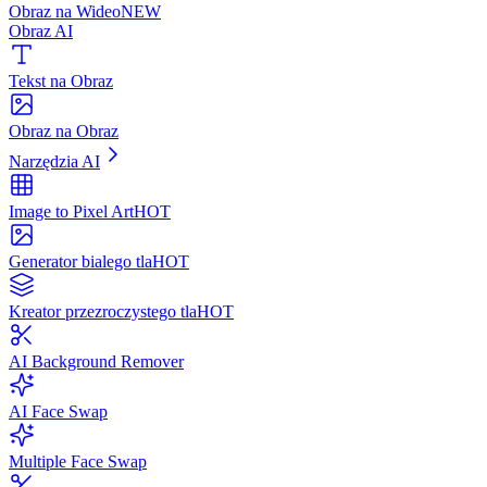
Obraz na Wideo
NEW
Obraz AI
Tekst na Obraz
Obraz na Obraz
Narzędzia AI
Image to Pixel Art
HOT
Generator bialego tla
HOT
Kreator przezroczystego tla
HOT
AI Background Remover
AI Face Swap
Multiple Face Swap