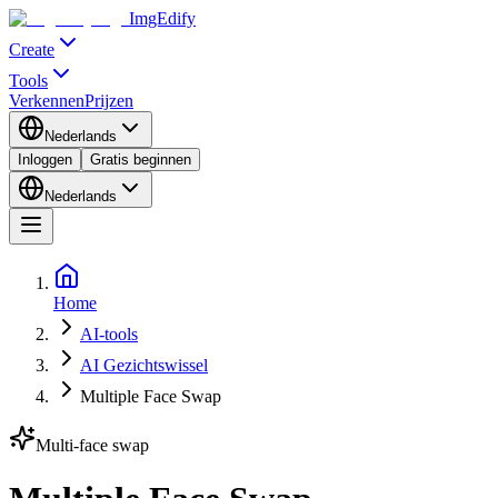
ImgEdify
Create
Tools
Verkennen
Prijzen
Nederlands
Inloggen
Gratis beginnen
Nederlands
Home
AI-tools
AI Gezichtswissel
Multiple Face Swap
Multi-face swap