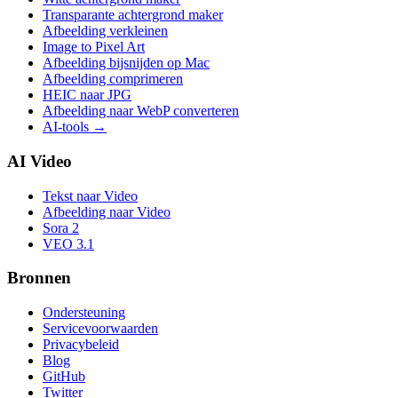
Transparante achtergrond maker
Afbeelding verkleinen
Image to Pixel Art
Afbeelding bijsnijden op Mac
Afbeelding comprimeren
HEIC naar JPG
Afbeelding naar WebP converteren
AI-tools
→
AI Video
Tekst naar Video
Afbeelding naar Video
Sora 2
VEO 3.1
Bronnen
Ondersteuning
Servicevoorwaarden
Privacybeleid
Blog
GitHub
Twitter