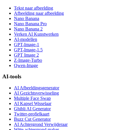
Tekst naar afbeelding
Afbeelding naar afbeelding
Nano Banana
Nano Banana Pro
Nano Banana 2
Verken AI Kunstwerken
AI-modellen
GPT-Image-1
GPT-Image-1.5
GPT Image 2
Z-Image-Turbo
Qwen-Image
AI-tools
AI Afbeeldingsgenerator
AI Gezichtsverwisseling
Multiple Face Swap
AI Kapsel Wisselaar
Ghibli AI Generator
Twitter-profielkaart
Buzz Cut Generator
AI Achtergrond Verwijderaar
Witte achtergrond maker