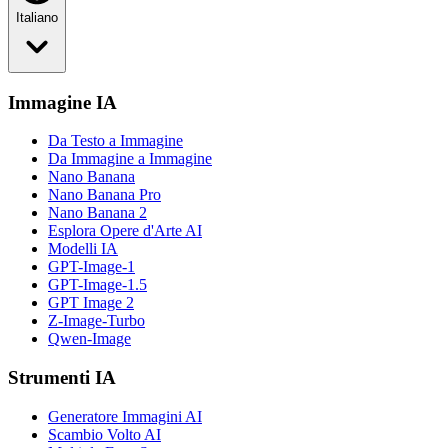
Italiano
Immagine IA
Da Testo a Immagine
Da Immagine a Immagine
Nano Banana
Nano Banana Pro
Nano Banana 2
Esplora Opere d'Arte AI
Modelli IA
GPT-Image-1
GPT-Image-1.5
GPT Image 2
Z-Image-Turbo
Qwen-Image
Strumenti IA
Generatore Immagini AI
Scambio Volto AI