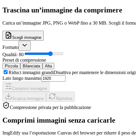
Trascina un’immagine da comprimere
Carica un’immagine JPG, PNG o WebP fino a 30 MB. Scegli il formato, r
Scegli immagine
Formato
Qualità
:
80
Preset di compressione
Piccola
Bilanciata
Alta
Riduci immagini grandi
Disattiva per mantenere le dimensioni origi
Lato lungo massimo
Comprimi immagine
Scarica immagine
Ripristina
Compressione privata per la pubblicazione
Comprimi immagini senza caricarle
ImgEdify usa l’esportazione Canvas del browser per ridurre il peso d