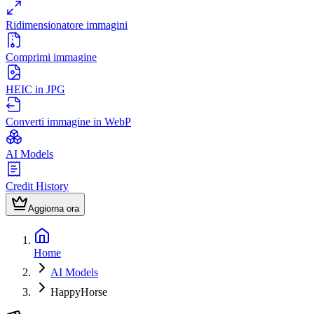
Ridimensionatore immagini
Comprimi immagine
HEIC in JPG
Converti immagine in WebP
AI Models
Credit History
Aggiorna ora
Home
AI Models
HappyHorse