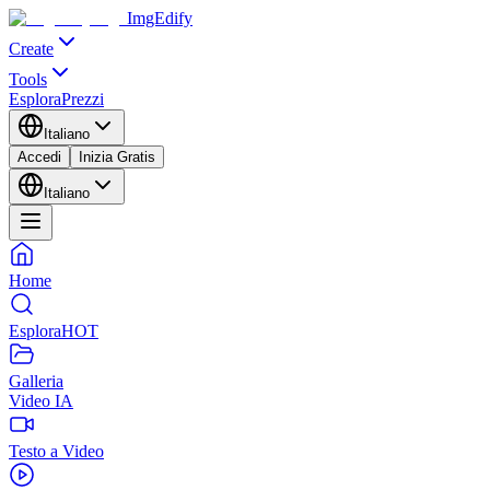
ImgEdify
Create
Tools
Esplora
Prezzi
Italiano
Accedi
Inizia Gratis
Italiano
Home
Esplora
HOT
Galleria
Video IA
Testo a Video