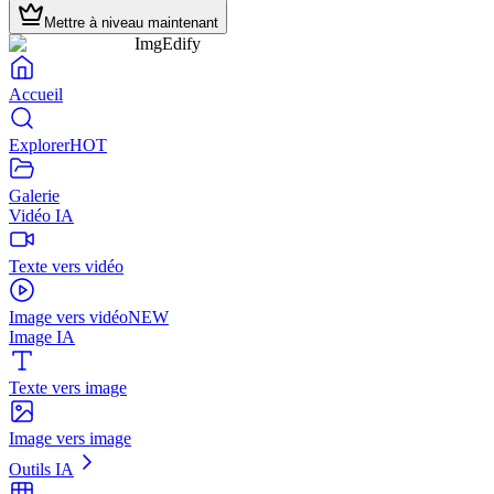
Mettre à niveau maintenant
ImgEdify
Accueil
Explorer
HOT
Galerie
Vidéo IA
Texte vers vidéo
Image vers vidéo
NEW
Image IA
Texte vers image
Image vers image
Outils IA