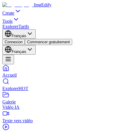
ImgEdify
Create
Tools
Explorer
Tarifs
Français
Connexion
Commencer gratuitement
Français
Accueil
Explorer
HOT
Galerie
Vidéo IA
Texte vers vidéo