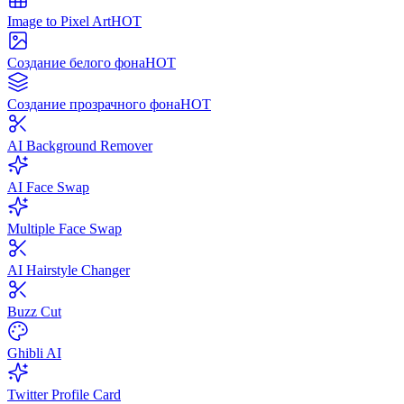
Image to Pixel Art
HOT
Создание белого фона
HOT
Создание прозрачного фона
HOT
AI Background Remover
AI Face Swap
Multiple Face Swap
AI Hairstyle Changer
Buzz Cut
Ghibli AI
Twitter Profile Card