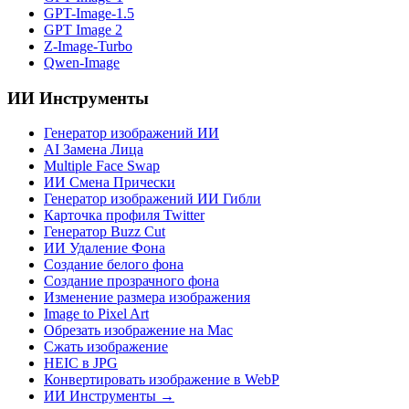
GPT-Image-1.5
GPT Image 2
Z-Image-Turbo
Qwen-Image
ИИ Инструменты
Генератор изображений ИИ
AI Замена Лица
Multiple Face Swap
ИИ Смена Прически
Генератор изображений ИИ Гибли
Карточка профиля Twitter
Генератор Buzz Cut
ИИ Удаление Фона
Создание белого фона
Создание прозрачного фона
Изменение размера изображения
Image to Pixel Art
Обрезать изображение на Mac
Сжать изображение
HEIC в JPG
Конвертировать изображение в WebP
ИИ Инструменты
→