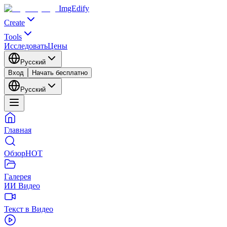
ImgEdify
Create
Tools
Исследовать
Цены
Русский
Вход
Начать бесплатно
Русский
Главная
Обзор
HOT
Галерея
ИИ Видео
Текст в Видео