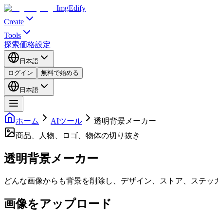
ImgEdify
Create
Tools
探索
価格設定
日本語
ログイン
無料で始める
日本語
ホーム
AIツール
透明背景メーカー
商品、人物、ロゴ、物体の切り抜き
透明背景メーカー
どんな画像からも背景を削除し、デザイン、ストア、ステッカ
画像をアップロード